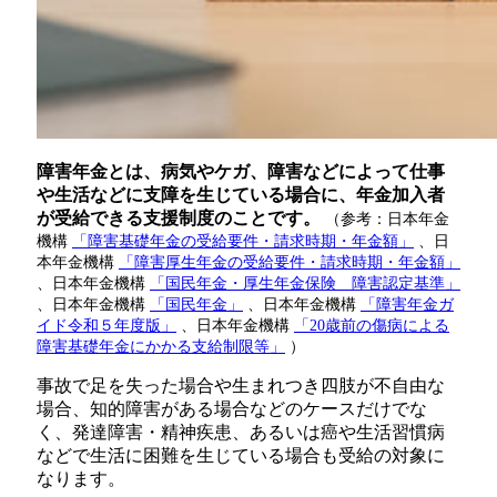
障害年金とは、病気やケガ、障害などによって仕事
や生活などに支障を生じている場合に、年金加入者
が受給できる支援制度のことです。
（参考：日本年金
機構
「障害基礎年金の受給要件・請求時期・年金額」
、日
本年金機構
「障害厚生年金の受給要件・請求時期・年金額」
、日本年金機構
「国民年金・厚生年金保険 障害認定基準」
、日本年金機構
「国民年金」
、日本年金機構
「障害年金ガ
イド令和５年度版」
、日本年金機構
「20歳前の傷病による
障害基礎年金にかかる支給制限等」
）
事故で足を失った場合や生まれつき四肢が不自由な
場合、知的障害がある場合などのケースだけでな
く、発達障害・精神疾患、あるいは癌や生活習慣病
などで生活に困難を生じている場合も受給の対象に
なります。