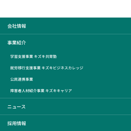
会社情報
事業紹介
学習支援事業 キズキ共育塾
就労移行支援事業 キズキビジネスカレッジ
何度
やり直せる
でも
公民連携事業
障害者人材紹介事業 キズキキャリア
社会
つくる
を
ニュース
採用情報
お知らせ