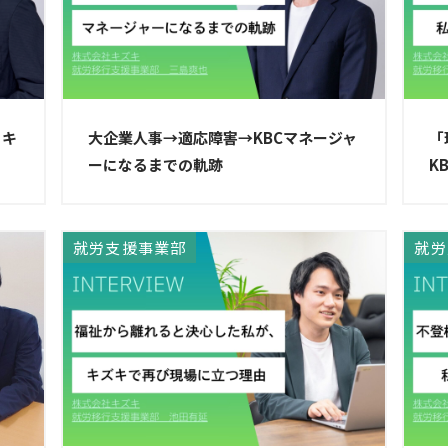
るキ
大企業人事→適応障害→KBCマネージャ
「
ーになるまでの軌跡
K
就労支援事業部
就労