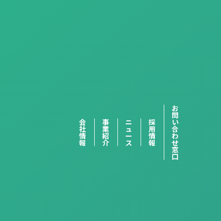
お
問
会
事
ニ
採
い
社
業
ュ
用
合
情
紹
ー
情
わ
報
介
ス
報
せ
窓
口