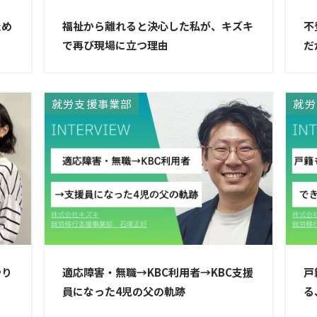
ため
福祉から離れると決心した私が、キズキ
不
で再び現場に立つ理由
だ
就労支援事業部
就労
やり
適応障害・無職→KBC利用者→KBC支援
戸
員になった4児の父の軌跡
る