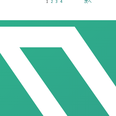
1
2
3
4
次へ