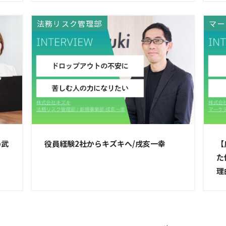
法務リスク管理部
マー
の武
役員経験2社からキズキへ/戌亥一幸
【
た
理