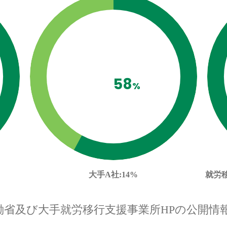
58
%
大手A社
:14%
就労
働省及び大手就労移行支援事業所HPの公開情