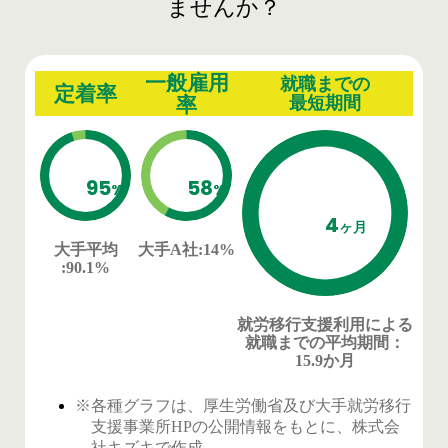
ませんか？
一般雇用
就職までの
定着率
率
最短期間
95
58
%
%
4
ヶ月
大手平均
大手A社
:14%
:90.1%
就労移行支援利用による
就職までの平均期間
：
15.9か月
※各種グラフは、厚生労働省及び大手就労移行
支援事業所HPの公開情報をもとに、株式会
社キズキで作成