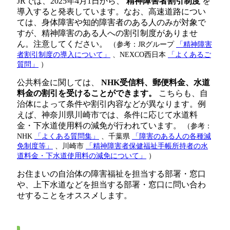
JRでは、2025年4月1日から、
精神障害者割引制度
を
導入すると発表しています。なお、高速道路につい
ては、身体障害や知的障害者のある人のみが対象で
すが、精神障害のある人への割引制度がありませ
ん。注意してください。
（参考：JRグループ
「精神障害
者割引制度の導入について」
、NEXCO西日本
「よくあるご
質問」
）
公共料金に関しては、
NHK受信料、郵便料金、水道
料金の割引を受けることができます。
こちらも、自
治体によって条件や割引内容などが異なります。例
えば、神奈川県川崎市では、条件に応じて水道料
金・下水道使用料の減免が行われています。
（参考：
NHK
「よくある質問集」
、千葉県
「障害のある人の各種減
免制度等」
、川崎市
「精神障害者保健福祉手帳所持者の水
道料金・下水道使用料の減免について」
）
お住まいの自治体の障害福祉を担当する部署・窓口
や、上下水道などを担当する部署・窓口に問い合わ
せすることをオススメします。