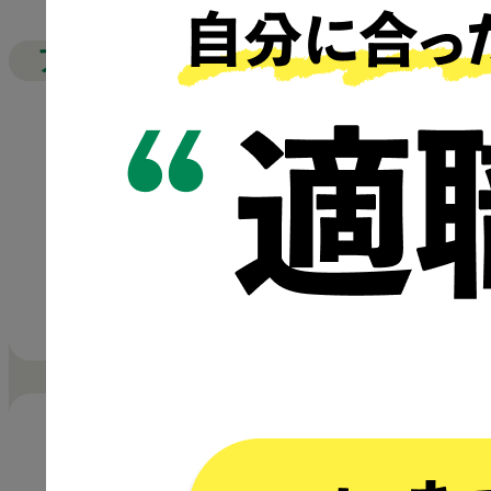
17:00）
アクセス
丸ノ内線「新宿御苑前駅」2番出口 徒
歩5分
各路線「新宿三丁目駅」C5番出口 徒
歩10分
各路線「新宿駅」中央東口 徒歩15分
校舎詳細・講師/スタッフ紹介