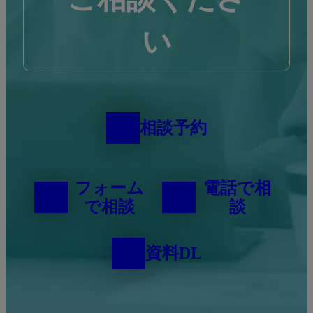
い
相談予約
フォーム
電話で相
で相談
談
資料DL