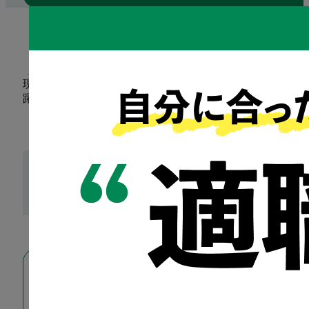
卒業生の半数以上が大企業・グループへ就職を実
現。ジェネラリストから専門職まで多様な職種で活
躍しています。
大手・外資・非営利団
体など、
多様な就職先
具体的な就職先の例