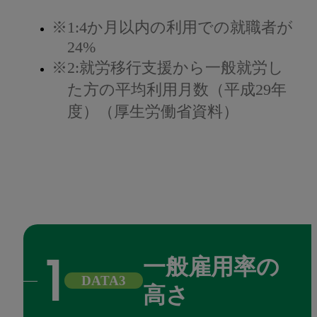
※1:4か月以内の利用での就職者が
24%
※2:就労移行支援から一般就労し
た方の平均利用月数（平成29年
度）（厚生労働省資料）
一般雇用率の
DATA3
高さ