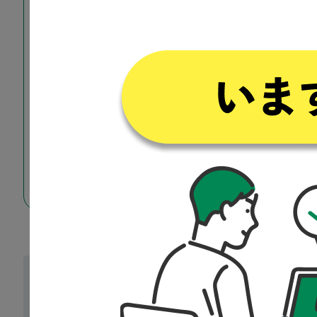
アクセンチュア/EYストラテジー・アンド・コ
ンサルティング/イグニション・ポイント/セー
ルスフォース・ドットコム/PwC Japan/アマゾン
ウェブ サービス ジャパン/佐川急便/近畿日本ツ
ーリスト/日本通運/早稲田アカデミー/三菱HCキ
ャピタル/日立ソリューションズ/野村不動産ソ
リューションズ/中央日本土地建物/朝日生命保
険/テプコ・ソリューションズ・アドバンス/デ
サントジャパン/スミセイハーモニー/大東コー
ポレートサービスなど
業種別就職先