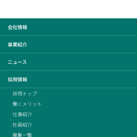
会社情報
【新卒向け】「何度でもやり直
事業紹介
せる社会」を、本気でつくる。
ニュース
あなたと一緒に。株式会社キズ
キ採用説明会
採用情報
採用トップ
働くメリット
仕事紹介
社員紹介
募集一覧