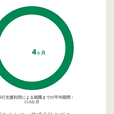
4
ヶ月
移行支援利用による
就職までの平均期間
：
15.9か月