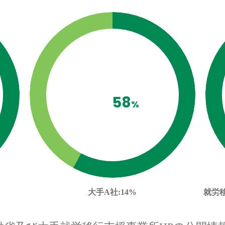
58
%
大手A社
:14%
就労