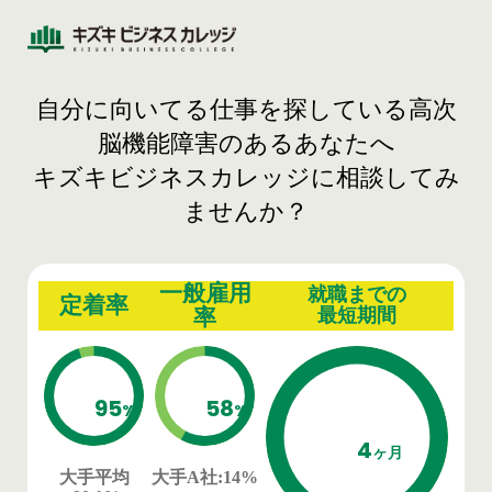
自分に向いてる仕事を探している高次
脳機能障害のあるあなたへ
キズキビジネスカレッジに相談してみ
ませんか？
一般雇用
就職までの
定着率
率
最短期間
95
58
%
%
4
ヶ月
大手平均
大手A社
:14%