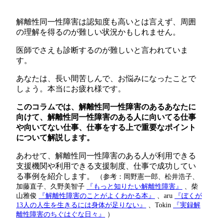
解離性同一性障害は認知度も高いとは言えず、周囲
の理解を得るのが難しい状況かもしれません。
医師でさえも診断するのが難しいと言われていま
す。
あなたは、長い間苦しんで、お悩みになったことで
しょう。本当にお疲れ様です。
このコラムでは、解離性同一性障害のあるあなたに
向けて、解離性同一性障害のある人に向いてる仕事
や向いてない仕事、仕事をする上で重要なポイント
について解説します。
あわせて、解離性同一性障害のある人が利用できる
支援機関や利用できる支援制度、仕事で成功してい
る事例を紹介します。
（参考：岡野憲一郎、松井浩子、
加藤直子、久野美智子
『もっと知りたい解離性障害』
、柴
山雅俊
『解離性障害のことがよくわかる本』
、aru
『ぼくが
13人の人生を生きるには身体が足りない』
、Tokin
『実録解
離性障害のちぐはぐな日々』
）