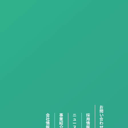
お
問
会
事
ニ
採
い
社
業
ュ
用
合
情
紹
ー
情
わ
報
介
ス
報
せ