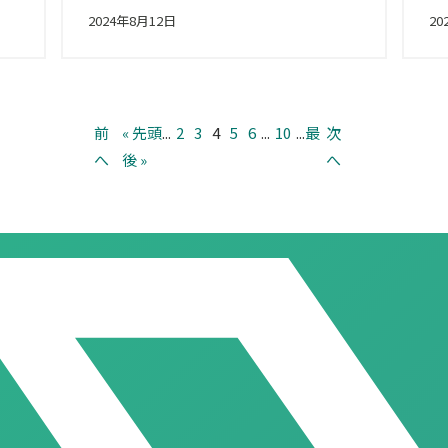
2024年8月12日
20
前
« 先頭
...
2
3
4
5
6
...
10
...
最
次
へ
後 »
へ