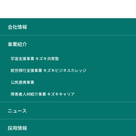
会社情報
不登校・精神発達障害・生活困
事業紹介
窮の支援を「仕組み」で動か
学習支援事業 キズキ共育塾
す。 20代でマネジャーへ！ 株
就労移行支援事業 キズキビジネスカレッジ
式会社キズキ採用説明会
公民連携事業
障害者人材紹介事業 キズキキャリア
2026/5/11
ニュース
採用情報