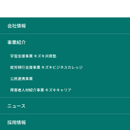
会社情報
【全7本】不登校オンラインで記
事業紹介
事を公開しました
学習支援事業 キズキ共育塾
2024/6/28
就労移行支援事業 キズキビジネスカレッジ
公民連携事業
障害者人材紹介事業 キズキキャリア
ニュース
採用情報