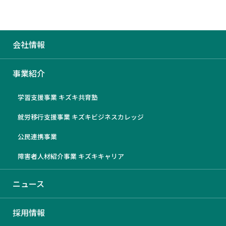
会社情報
塾の検索サイト「塾シル」に
事業紹介
て、キズキ社員・髙野友歌のイ
学習支援事業 キズキ共育塾
ンタビューが掲載されました
就労移行支援事業 キズキビジネスカレッジ
2024/3/22
公民連携事業
障害者人材紹介事業 キズキキャリア
ニュース
採用情報