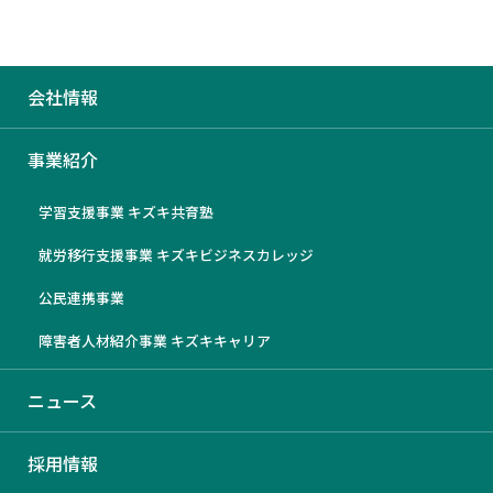
会社情報
ウェブサイト「ミライのお仕
事業紹介
事」に弊社社員のインタビュー
学習支援事業 キズキ共育塾
記事が掲載されました
就労移行支援事業 キズキビジネスカレッジ
（2023/7/11）
公民連携事業
障害者人材紹介事業 キズキキャリア
2023/7/18
ニュース
採用情報