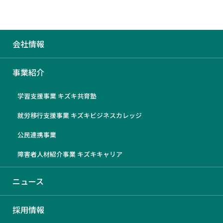
会社情報
ウェブサイト「通信制高校ナ
事業紹介
ビ」に弊社代表・安田のインタ
学習支援事業 キズキ共育塾
ビューが掲載されました
就労移行支援事業 キズキビジネスカレッジ
（2023/4/20）
公民連携事業
障害者人材紹介事業 キズキキャリア
2023/5/10
ニュース
採用情報