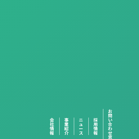
お
問
会
事
ニ
採
い
社
業
ュ
用
合
情
紹
ー
情
わ
報
介
ス
報
せ
窓