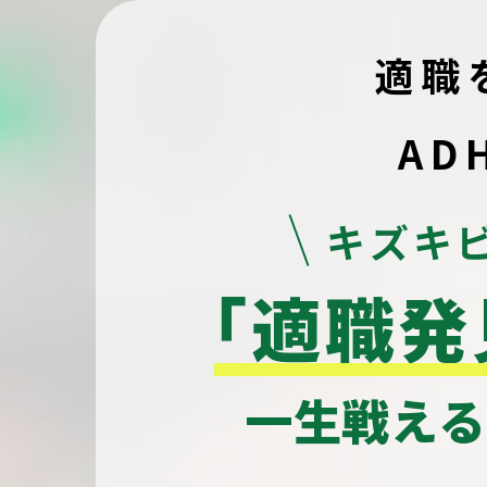
適職
AD
キズキ
「適職発
一生戦え