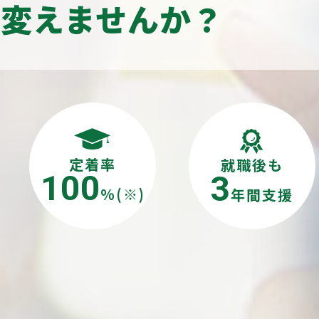
を変えませんか？
定着率
就職後も
100
3
%(※)
年間支援